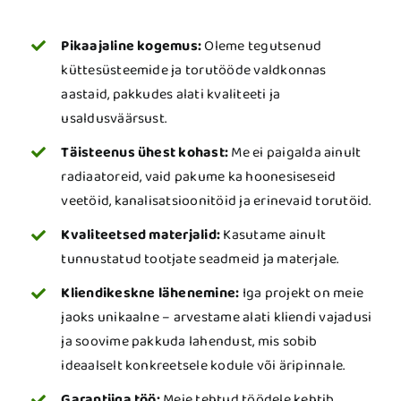
Pikaajaline kogemus:
Oleme tegutsenud
küttesüsteemide ja torutööde valdkonnas
aastaid, pakkudes alati kvaliteeti ja
usaldusväärsust.
Täisteenus ühest kohast:
Me ei paigalda ainult
radiaatoreid, vaid pakume ka hoonesiseseid
veetöid, kanalisatsioonitöid ja erinevaid torutöid.
Kvaliteetsed materjalid:
Kasutame ainult
tunnustatud tootjate seadmeid ja materjale.
Kliendikeskne lähenemine:
Iga projekt on meie
jaoks unikaalne – arvestame alati kliendi vajadusi
ja soovime pakkuda lahendust, mis sobib
ideaalselt konkreetsele kodule või äripinnale.
Garantiiga töö:
Meie tehtud töödele kehtib