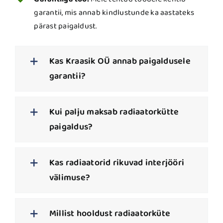
garantii, mis annab kindlustunde ka aastateks
pärast paigaldust.
Kas Kraasik OÜ annab paigaldusele
garantii?
Kui palju maksab radiaatorkütte
paigaldus?
Kas radiaatorid rikuvad interjööri
välimuse?
Millist hooldust radiaatorküte