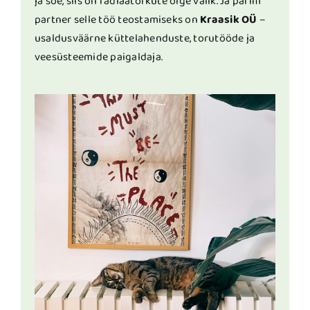
ja soe, siis on radiaatorküte õige valik. Ja parim
partner selle töö teostamiseks on
Kraasik OÜ
–
usaldusväärne küttelahenduste, torutööde ja
veesüsteemide paigaldaja.