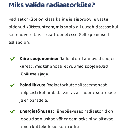
Miks valida radiaatorküte?
Radiaatorküte on klassikaline ja ajaproovile vastu
pidanud küttesüsteem, mis sobib nii uusehitistesse kui
ka renoveeritavatesse hoonetesse. Selle peamised
eelised on:
Kiire soojenemine:
Radiaatorid annavad soojust
kiiresti, mis tähendab, et ruumid soojenevad
lühikese ajaga.
Paindlikkus:
Radiaatorkütte süsteeme saab
hõlpsasti kohandada vastavalt hoone suurusele
ja eripäradele.
Energiatõhusus:
Tänapäevased radiaatorid on
loodud soojuskao vähendamiseks ning aitavad
hoida küttekulusid kontrolli all.