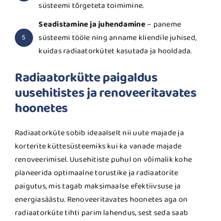
süsteemi tõrgeteta toimimine.
Seadistamine ja juhendamine
– paneme
süsteemi tööle ning anname kliendile juhised,
5
kuidas radiaatorkütet kasutada ja hooldada.
Radiaatorkütte paigaldus
uusehitistes ja renoveeritavates
hoonetes
Radiaatorküte sobib ideaalselt nii uute majade ja
korterite küttesüsteemiks kui ka vanade majade
renoveerimisel. Uusehitiste puhul on võimalik kohe
planeerida optimaalne torustike ja radiaatorite
paigutus, mis tagab maksimaalse efektiivsuse ja
energiasäästu. Renoveeritavates hoonetes aga on
radiaatorküte tihti parim lahendus, sest seda saab