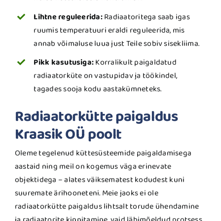
Lihtne reguleerida:
Radiaatoritega saab igas
ruumis temperatuuri eraldi reguleerida, mis
annab võimaluse luua just Teile sobiv sisekliima.
Pikk kasutusiga:
Korralikult paigaldatud
radiaatorküte on vastupidav ja töökindel,
tagades sooja kodu aastakümneteks.
Radiaatorkütte paigaldus
Kraasik OÜ poolt
Oleme tegelenud küttesüsteemide paigaldamisega
aastaid ning meil on kogemus väga erinevate
objektidega – alates väiksematest kodudest kuni
suuremate ärihooneteni. Meie jaoks ei ole
radiaatorkütte paigaldus lihtsalt torude ühendamine
ja radiaatorite kinnitamine, vaid läbimõeldud protsess,