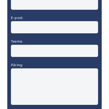
E-post:
Teema:
Päring: