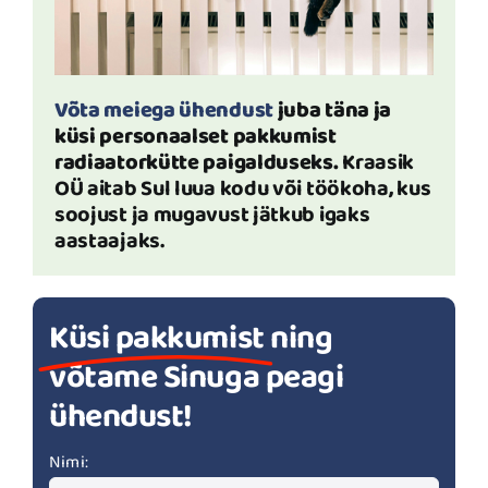
Võta meiega ühendust
juba täna ja
küsi personaalset pakkumist
radiaatorkütte paigalduseks.
Kraasik
OÜ aitab Sul luua kodu või töökoha, kus
soojust ja mugavust jätkub igaks
aastaajaks.
Küsi pakkumist
ning
võtame Sinuga peagi
ühendust!
Nimi: