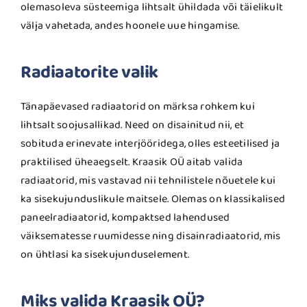
olemasoleva süsteemiga lihtsalt ühildada või täielikult
välja vahetada, andes hoonele uue hingamise.
Radiaatorite valik
Tänapäevased radiaatorid on märksa rohkem kui
lihtsalt soojusallikad. Need on disainitud nii, et
sobituda erinevate interjööridega, olles esteetilised ja
praktilised üheaegselt. Kraasik OÜ aitab valida
radiaatorid, mis vastavad nii tehnilistele nõuetele kui
ka sisekujunduslikule maitsele. Olemas on klassikalised
paneelradiaatorid, kompaktsed lahendused
väiksematesse ruumidesse ning disainradiaatorid, mis
on ühtlasi ka sisekujunduselement.
Miks valida Kraasik OÜ?