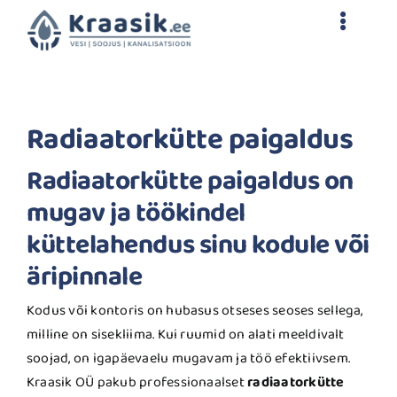
Skip
Toggle
to
content
Naviga
Avaleht
Radiaatorkütte paigaldus
Teenused
Radiaatorkütte paigaldus on
Tehtud tööd
mugav ja töökindel
küttelahendus sinu kodule või
Kontakt
äripinnale
Kodus või kontoris on hubasus otseses seoses sellega,
milline on sisekliima. Kui ruumid on alati meeldivalt
soojad, on igapäevaelu mugavam ja töö efektiivsem.
Kraasik OÜ pakub professionaalset
radiaatorkütte