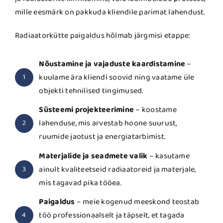
mille eesmärk on pakkuda kliendile parimat lahendust.
Radiaatorkütte paigaldus hõlmab järgmisi etappe:
Nõustamine ja vajaduste kaardistamine
–
kuulame ära kliendi soovid ning vaatame üle
1
objekti tehnilised tingimused.
Süsteemi projekteerimine
– koostame
lahenduse, mis arvestab hoone suurust,
2
ruumide jaotust ja energiatarbimist.
Materjalide ja seadmete valik
– kasutame
ainult kvaliteetseid radiaatoreid ja materjale,
3
mis tagavad pika tööea.
Paigaldus
– meie kogenud meeskond teostab
töö professionaalselt ja täpselt, et tagada
4