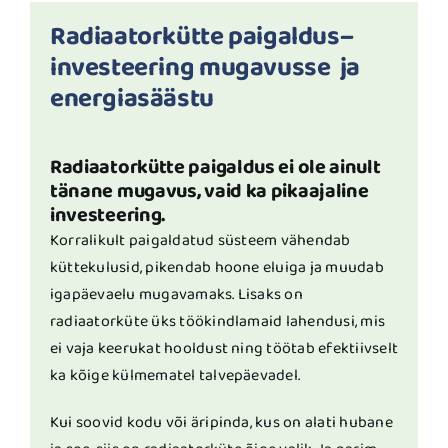
Radiaatorkütte paigaldus–
investeering mugavusse ja
energiasäästu
Radiaatorkütte paigaldus ei ole ainult
tänane mugavus, vaid ka pikaajaline
investeering.
Korralikult paigaldatud süsteem vähendab
küttekulusid, pikendab hoone eluiga ja muudab
igapäevaelu mugavamaks. Lisaks on
radiaatorküte üks töökindlamaid lahendusi, mis
ei vaja keerukat hooldust ning töötab efektiivselt
ka kõige külmematel talvepäevadel.
Kui soovid kodu või äripinda, kus on alati hubane